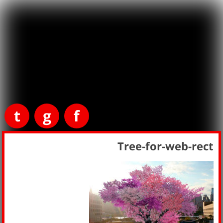
t
g
f
Tree-for-web-rect