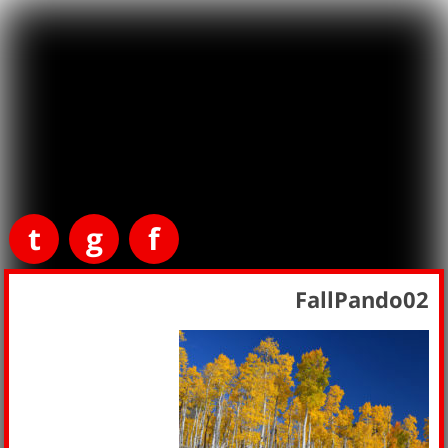
t
g
f
FallPando02