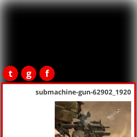
t
g
f
submachine-gun-62902_1920