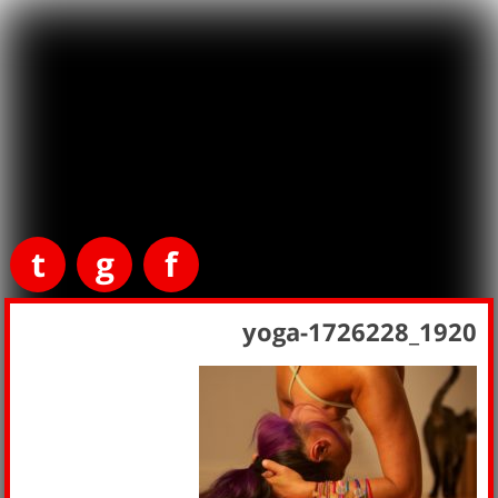
t
g
f
yoga-1726228_1920