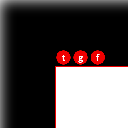
t
g
f