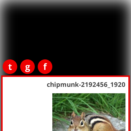
t
g
f
chipmunk-2192456_1920