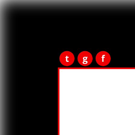
t
g
f