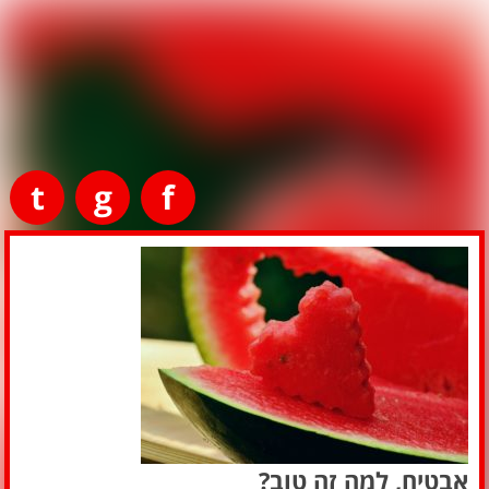
t
g
f
אבטיח, למה זה טוב?