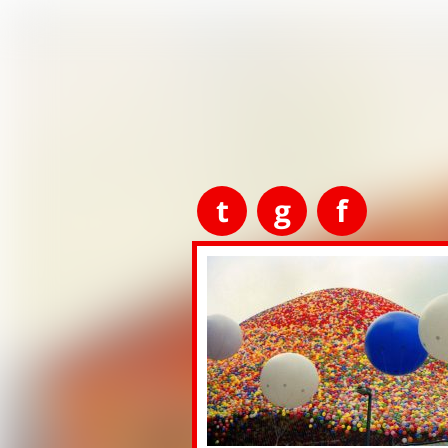
t
g
f