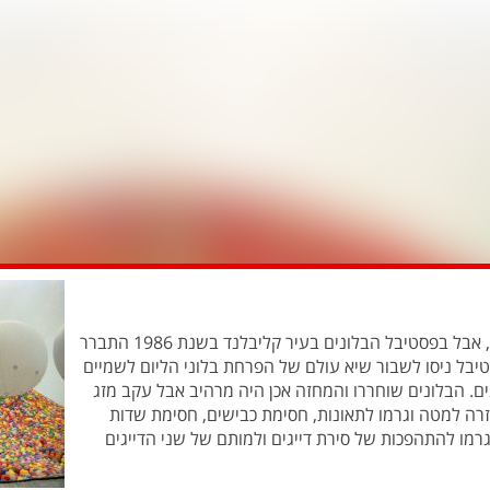
בלונים נשמע כמו דבר נחמד ולא מסוכן, אבל בפסטיבל הבלונים בעיר קליבלנד בשנת 1986 התברר
טיבל ניסו לשבור שיא עולם של הפרחת בלוני הליום לשמיים
 ענקית 1.5 מליון בלונים. הבלונים שוחררו והמחזה אכן היה מרהיב אבל עקב מזג
חזרה למטה וגרמו לתאונות, חסימת כבישים, חסימת שדות
גרמו להתהפכות של סירת דייגים ולמותם של שני הדייגים