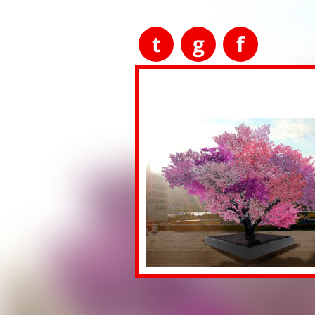
t
g
f