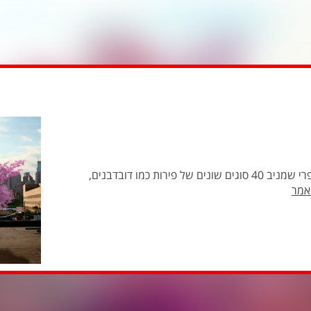
פרופסור סאם ואן אייקן פיתח זן של עץ פרי שמניב 40 סוגים שונים של פירות כמו דובדבנים,
אמר